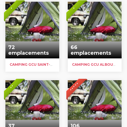
*
*
72
66
emplacements
emplacements
CAMPING GCU SAINT-MAURICE-D’ARDÈCHE
CAMPING GCU ALBOUSSIÈRE
* * * * *
* *
37
106