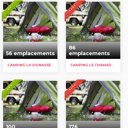
* * * *
* *
86
56 emplacements
emplacements
CAMPING LA VIGNASSE
CAMPING LE CHAMADOU
* * * *
* * *
100
176