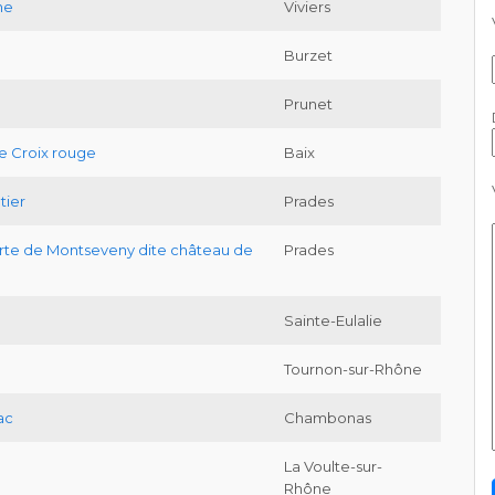
ne
Viviers
Burzet
Prunet
e Croix rouge
Baix
tier
Prades
rte de Montseveny dite château de
Prades
Sainte-Eulalie
Tournon-sur-Rhône
ac
Chambonas
La Voulte-sur-
Rhône