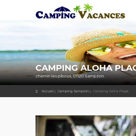
CAMPING ALOHA PLAG
chemin les pibous, 07120 Sampzon.
Accueil
Camping Sampzon
Camping Aloha Plage