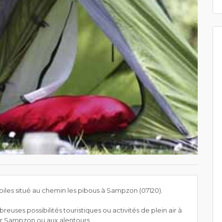
iles situé au chemin les pibous à Sampzon (07120).
uses possibilités touristiques ou activités de plein air à
sur Sampzon ou aux alentours