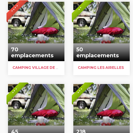
* * * *
* *
70
50
emplacements
emplacements
CAMPING VILLAGE DE CHALETS & BOIS SIMONET
CAMPING LES AIRELLES
* * *
* * *
45
218