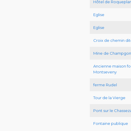
Hôtel de Roquepla
Eglise
Eglise
Croix de chemin dit
Mine de Champgon
Ancienne maison fo
Montseveny
ferme Rudel
Tour de la Vierge
Pont sur le Chassez
Fontaine publique