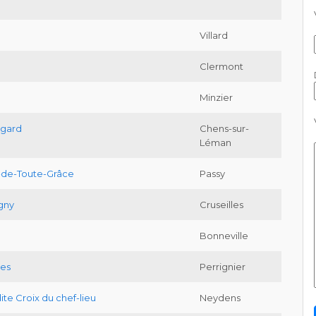
Villard
Clermont
Minzier
egard
Chens-sur-
Léman
-de-Toute-Grâce
Passy
gny
Cruseilles
Bonneville
ges
Perrignier
ite Croix du chef-lieu
Neydens