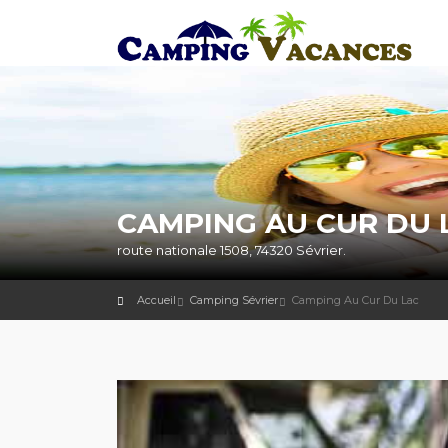
CAMPING AU CUR DU 
route nationale 1508, 74320 Sévrier.
Accueil
Camping Sévrier
Camping Au Cur Du Lac