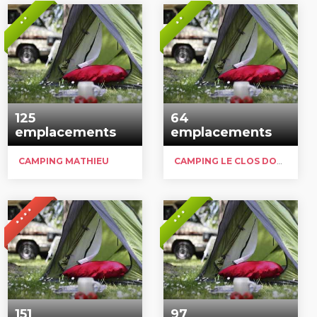
* *
* *
125
64
emplacements
emplacements
CAMPING MATHIEU
CAMPING LE CLOS DON JEAN
* * * *
* * *
151
97