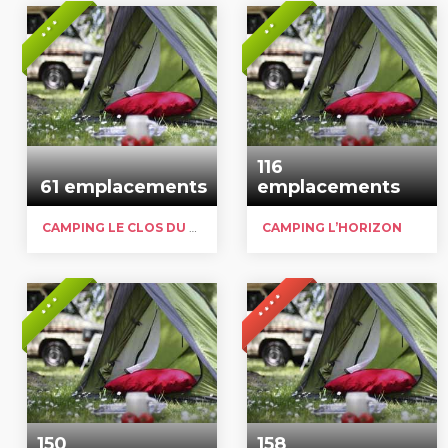
* * *
* *
116
61 emplacements
emplacements
CAMPING LE CLOS DU PIN
CAMPING L’HORIZON
* * * *
* * *
150
158