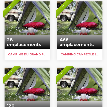
* * *
* *
28
466
emplacements
emplacements
CAMPING DU GRAND PRÉ
CAMPING CAMPEOLE LA NUBLIÈRE
* * *
* *
120