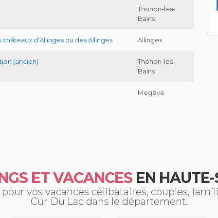
Thonon-les-
Bains
châteaux d’Allinges ou des Allinges
Allinges
tion (ancien)
Thonon-les-
Bains
Megève
NGS ET VACANCES
EN HAUTE-
pour vos vacances célibataires, couples, fami
Cur Du Lac dans le département.