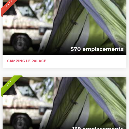
* * * *
570 emplacements
CAMPING LE PALACE
* * *
139 emplacements