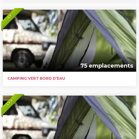
* *
75 emplacements
CAMPING VERT BORD D’EAU
* * *