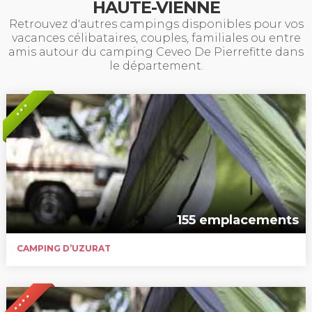
HAUTE-VIENNE
Retrouvez d'autres campings disponibles pour vos
vacances célibataires, couples, familiales ou entre
amis autour du camping Ceveo De Pierrefitte dans
le département.
* * *
155 emplacements
CAMPING D’UZURAT
* * * *