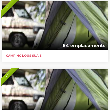
* *
64 emplacements
CAMPING LOUS SUAIS
* * *