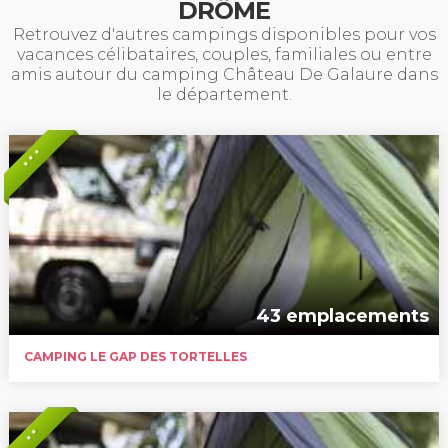
DRÔME
Retrouvez d'autres campings disponibles pour vos
vacances célibataires, couples, familiales ou entre
amis autour du camping Château De Galaure dans
le département.
* * *
43 emplacements
CAMPING LE GAP DES TORTELLES
* *