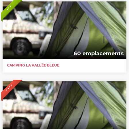
* * *
60 emplacements
CAMPING LA VALLÉE BLEUE
* * * *