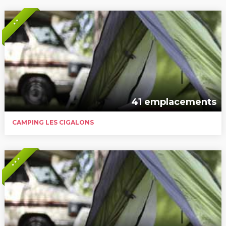
* *
41 emplacements
CAMPING LES CIGALONS
* * *