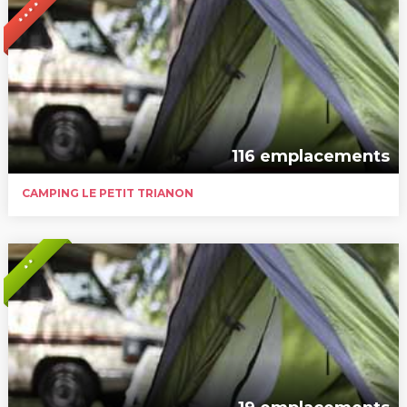
* * * *
116 emplacements
CAMPING LE PETIT TRIANON
* *