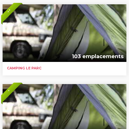
* *
103 emplacements
CAMPING LE PARC
*