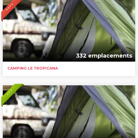
* * * *
332 emplacements
CAMPING LE TROPICANA
* * *