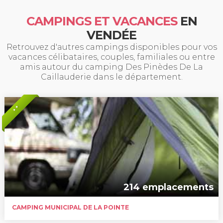
CAMPINGS ET VACANCES
EN
VENDÉE
Retrouvez d'autres campings disponibles pour vos
vacances célibataires, couples, familiales ou entre
amis autour du camping Des Pinèdes De La
Caillauderie dans le département.
* *
214 emplacements
CAMPING MUNICIPAL DE LA POINTE