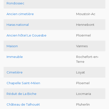
Rondossec
Ancien cimetière
Moustoir-Ac
Haras national
Hennebont
Ancien hôtel Le Gouesbe
Ploërmel
Maison
Vannes
Immeuble
Rochefort-en-
Terre
Cimetière
Loyat
Chapelle Saint-Méen
Ploemel
Réduit de La Biche
Locmaria
Château de Talhouët
Pluherlin