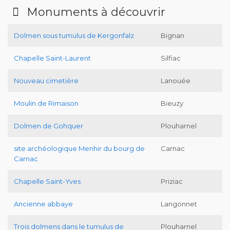
Monuments à découvrir
Dolmen sous tumulus de Kergonfalz
Bignan
Chapelle Saint-Laurent
Silfiac
Nouveau cimetière
Lanouée
Moulin de Rimaison
Bieuzy
Dolmen de Gohquer
Plouharnel
site archéologique Menhir du bourg de
Carnac
Carnac
Chapelle Saint-Yves
Priziac
Ancienne abbaye
Langonnet
Trois dolmens dans le tumulus de
Plouharnel