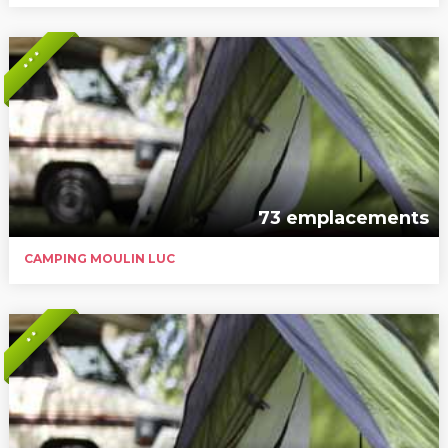
* * *
73 emplacements
CAMPING MOULIN LUC
* *