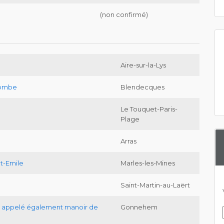
(non confirmé)
Aire-sur-la-Lys
lombe
Blendecques
Le Touquet-Paris-
Plage
Arras
t-Emile
Marles-les-Mines
Saint-Martin-au-Laërt
l appelé également manoir de
Gonnehem