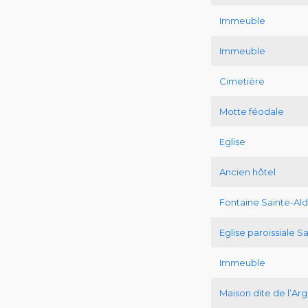
Immeuble
Immeuble
Cimetière
Motte féodale
Eglise
Ancien hôtel
Fontaine Sainte-A
Eglise paroissiale S
Immeuble
Maison dite de l’Arg