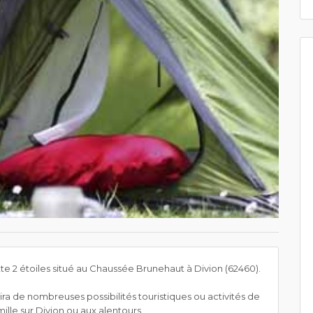
 2 étoiles situé au Chaussée Brunehaut à Divion (62460).
ira de nombreuses possibilités touristiques ou activités de
amille sur Divion ou aux alentours