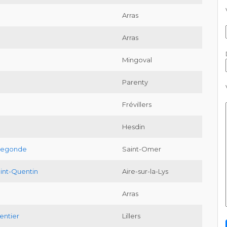
Arras
Arras
Mingoval
Parenty
Frévillers
Hesdin
ldegonde
Saint-Omer
aint-Quentin
Aire-sur-la-Lys
Arras
entier
Lillers