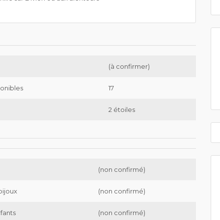
(à confirmer)
onibles
17
2 étoiles
(non confirmé)
bijoux
(non confirmé)
nfants
(non confirmé)