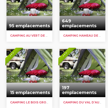
649
95 emplacements
emplacements
CAMPING AU VERT DE L’AUTHIE
CAMPING HAMEAU DE VACANCES DU FLIERS – CARAVANING LES GARENNES – CARAVANING LE FLIERS
* * *
* * *
197
15 emplacements
emplacements
CAMPING LE BOIS GROULT
CAMPING DU VAL D’AUTHIE