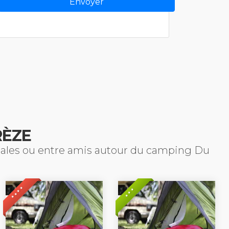
RÈZE
liales ou entre amis autour du camping Du
* * * *
* * *