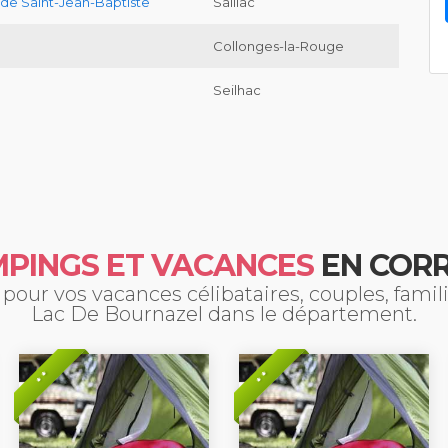
é de Saint-Jean-Baptiste
Saillac
Collonges-la-Rouge
Seilhac
PINGS ET VACANCES
EN COR
pour vos vacances célibataires, couples, fami
Lac De Bournazel dans le département.
* *
* *