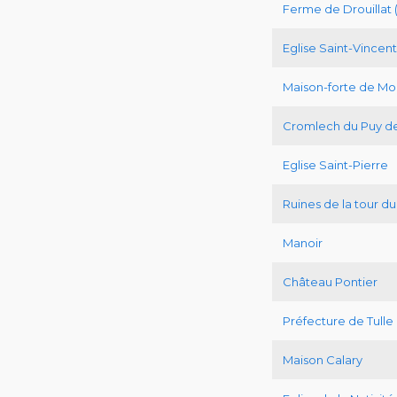
Ferme de Drouillat
Eglise Saint-Vincent
Maison-forte de M
Cromlech du Puy de
Eglise Saint-Pierre
Ruines de la tour d
Manoir
Château Pontier
Préfecture de Tulle
Maison Calary