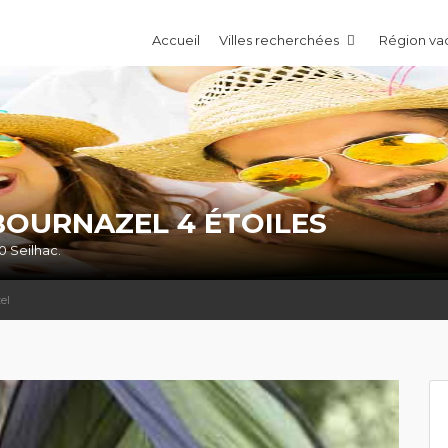
Accueil
Villes recherchées
Région v
BOURNAZEL 4 ÉTOILES
0 Seilhac.
el