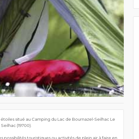
toiles situé au Camping du Lac de Bournazel-Seilhac Le
 Seilhac (19700).
ossibilités touristiques ou activités de plein air à faire en