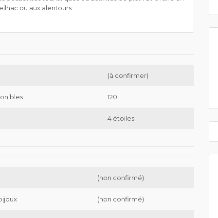
Seilhac ou aux alentours
(à confirmer)
onibles
120
4 étoiles
(non confirmé)
bijoux
(non confirmé)