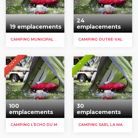
24
19 emplacements
emplacements
CAMPING MUNICIPAL DE LA CHÂTAIGNERAIE
CAMPING OUTRE-VAL
* * * *
*
100
30
emplacements
emplacements
CAMPING L’ECHO DU MALPAS
CAMPING SARL LA MAGAUDIE