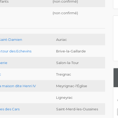
nfants
(non confirmé)
(non confirmé)
Saint-Damien
Auriac
u tour des Echevins
Brive-la-Gaillarde
erie
Salon-la-Tour
c
Treignac
a maison dite Henri IV
Meyrignac-l'Église
Ligneyrac
es des Cars
Saint-Merd-les-Oussines