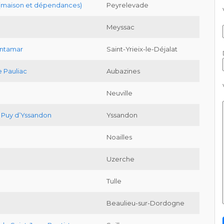
 (maison et dépendances)
Peyrelevade
Meyssac
ontamar
Saint-Yrieix-le-Déjalat
 Pauliac
Aubazines
Neuville
u Puy d’Yssandon
Yssandon
Noailles
Uzerche
Tulle
Beaulieu-sur-Dordogne