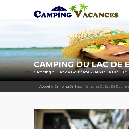
CAMPING DU LAC DE 
Camping du Lac de Bournazel-Seilhac Le Lac, 1970
Accueil
Camping Seilhac
Camping Du Lac De Bournaz