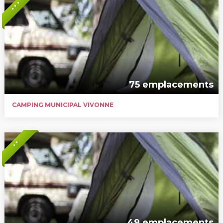
* * *
75 emplacements
CAMPING MUNICIPAL VIVONNE
* *
49 emplacements