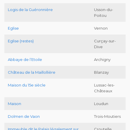
Logis de la Guéronnière
Usson-du-
Poitou
Eglise
Vernon
Eglise (restes)
Curçay-sur-
Dive
Abbaye de l’Etoile
Archigny
Château de la Maillollière
Blanzay
Maison du 15e siècle
Lussac-les-
Châteaux
Maison
Loudun
Dolmen de Vaon
Trois-Moutiers
Immeuble dit le Palais (également sur
Croutelle