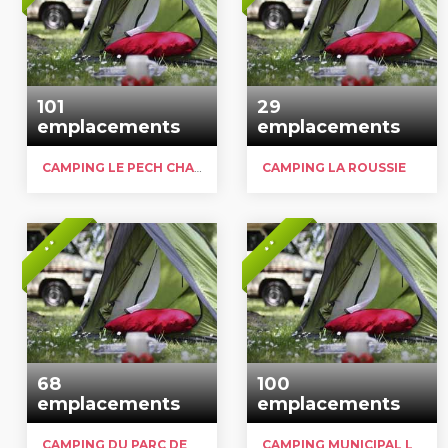
101
29
emplacements
emplacements
CAMPING LE PECH CHARMANT
CAMPING LA ROUSSIE
* *
* *
68
100
emplacements
emplacements
CAMPING DU PARC DE LOISIR DE NEUFONT
CAMPING MUNICIPAL LA BORGNE