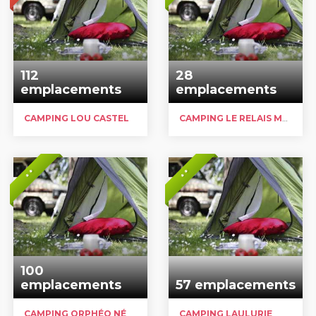
112
28
emplacements
emplacements
CAMPING LOU CASTEL
CAMPING LE RELAIS MOTO DES SOURCES
* *
* *
100
emplacements
57 emplacements
CAMPING ORPHÉO NÉGRO
CAMPING LAULURIE