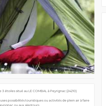
3 étoiles situé au LE COMBAL à Peyrignac (24210).
s possibilités touristiques ou activités de plein air à faire
Peyrignac ou aux alentours