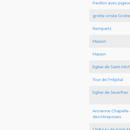
Pavillon avec pigeon
grotte ornée Grott
Remparts
Maison
Maison
Eglise de Saint-Mic
Tour de l’Hôpital
Eglise de Javerlhac
Ancienne Chapelle 
des Mirepoises
Château de Saint-M