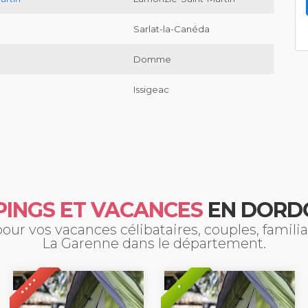
Sarlat-la-Canéda
Domme
n
Issigeac
INGS ET VACANCES
EN DORD
ur vos vacances célibataires, couples, famil
La Garenne dans le département.
* * * *
*