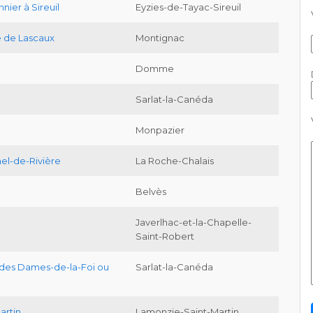
nier à Sireuil
Eyzies-de-Tayac-Sireuil
e de Lascaux
Montignac
Domme
Sarlat-la-Canéda
Monpazier
hel-de-Rivière
La Roche-Chalais
Belvès
Javerlhac-et-la-Chapelle-
Saint-Robert
des Dames-de-la-Foi ou
Sarlat-la-Canéda
artin
Lamonzie-Saint-Martin