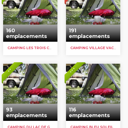
160
191
emplacements
emplacements
CAMPING LES TROIS CAUPAIN
CAMPING VILLAGE VACANCES CLUB LA BOUQUERIE
* * *
* *
93
116
emplacements
emplacements
CAMPING DU LAC DE GROLEJAC
CAMPING BLEU SOLEIL