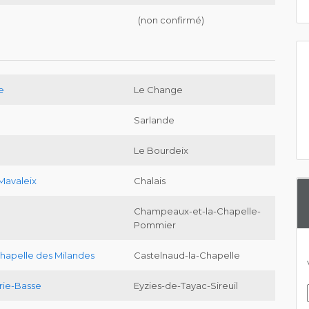
(non confirmé)
e
Le Change
Sarlande
Le Bourdeix
Mavaleix
Chalais
Champeaux-et-la-Chapelle-
Pommier
chapelle des Milandes
Castelnaud-la-Chapelle
rie-Basse
Eyzies-de-Tayac-Sireuil