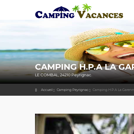
CAMPING H.P.A LA GA
LE COMBAL, 24210 Peyrignac.
Accueil
Camping Peyrignac
Camping H.P.A La Garen