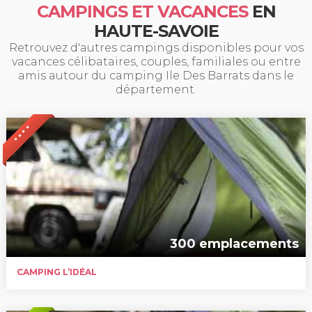
CAMPINGS ET VACANCES
EN
HAUTE-SAVOIE
Retrouvez d'autres campings disponibles pour vos
vacances célibataires, couples, familiales ou entre
amis autour du camping Ile Des Barrats dans le
département.
* * * *
300 emplacements
CAMPING L’IDÉAL