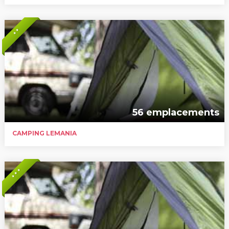
* *
56 emplacements
CAMPING LEMANIA
* * *