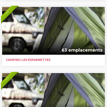
* *
63 emplacements
CAMPING LES ESPARNETTES
* *