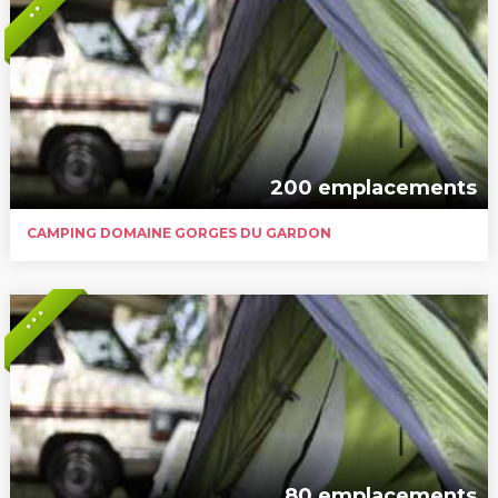
* *
200 emplacements
CAMPING DOMAINE GORGES DU GARDON
* * *
80 emplacements