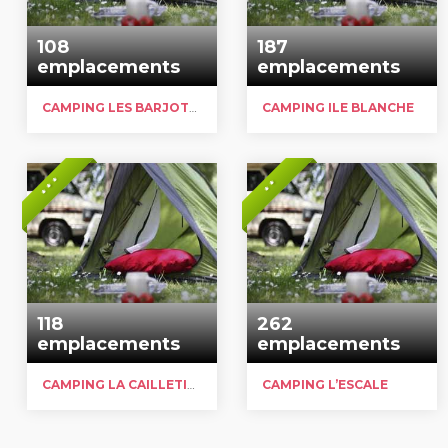
108
187
emplacements
emplacements
CAMPING LES BARJOTTES
CAMPING ILE BLANCHE
* * *
* *
118
262
emplacements
emplacements
CAMPING LA CAILLETIÈRE
CAMPING L’ESCALE