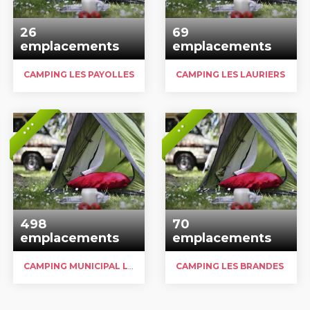
26
69
emplacements
emplacements
CAMPING LES PAYOLLES
CAMPING LES LAURIERS
* * *
* *
498
70
emplacements
emplacements
CAMPING MUNICIPAL LE CADORET
CAMPING LES BRANDES