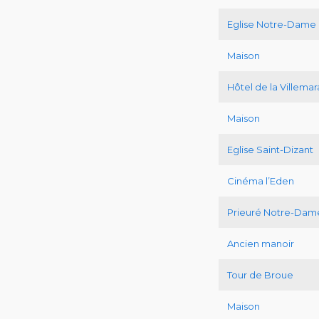
Eglise Notre-Dame
Maison
Hôtel de la Villemar
Maison
Eglise Saint-Dizant
Cinéma l’Eden
Prieuré Notre-Dam
Ancien manoir
Tour de Broue
Maison