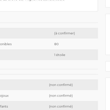
(à confirmer)
onibles
80
1 étoile
(non confirmé)
bijoux
(non confirmé)
nfants
(non confirmé)