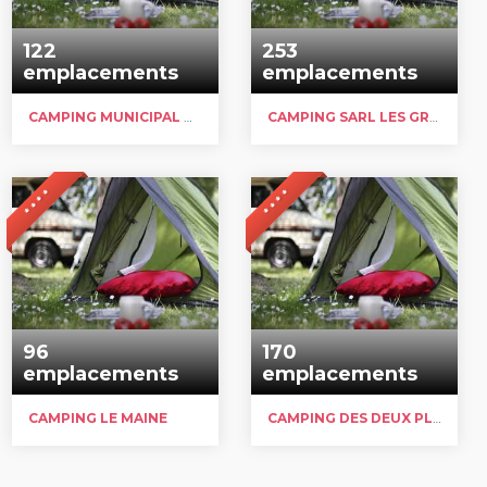
122
253
emplacements
emplacements
CAMPING MUNICIPAL DE LESPÉRANCE
CAMPING SARL LES GROS-JONCS
* * * *
* * * *
96
170
emplacements
emplacements
CAMPING LE MAINE
CAMPING DES DEUX PLAGES