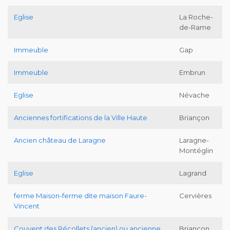
Eglise
La Roche-
de-Rame
Immeuble
Gap
Immeuble
Embrun
Eglise
Névache
Anciennes fortifications de la Ville Haute
Briançon
Ancien château de Laragne
Laragne-
Montéglin
Eglise
Lagrand
ferme Maison-ferme dite maison Faure-
Cervières
Vincent
Couvent des Récollets (ancien) ou ancienne
Briançon