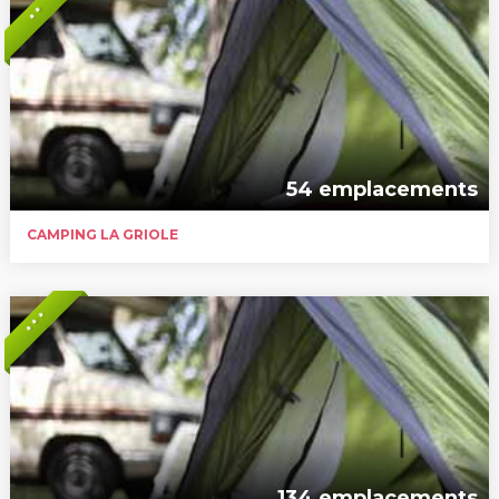
* *
54 emplacements
CAMPING LA GRIOLE
* * *
134 emplacements