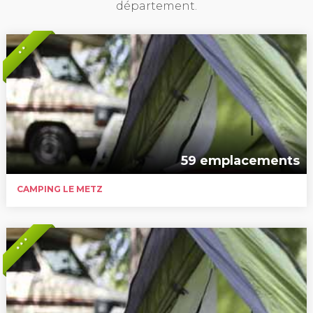
département.
* *
59 emplacements
CAMPING LE METZ
* * *