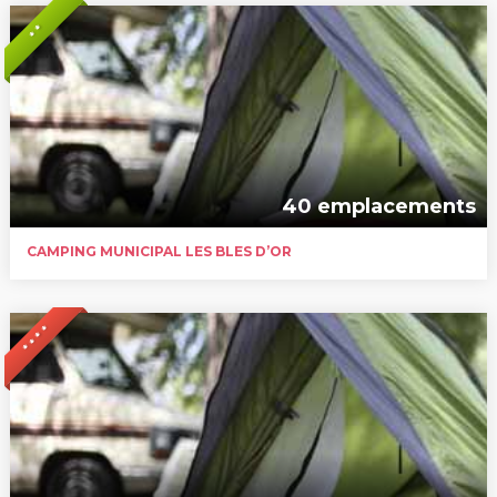
* *
40 emplacements
CAMPING MUNICIPAL LES BLES D’OR
* * * *