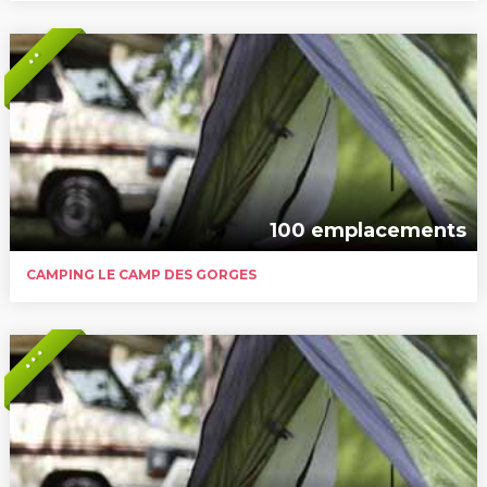
* *
100 emplacements
CAMPING LE CAMP DES GORGES
* * *