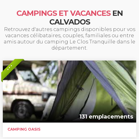
CAMPINGS ET VACANCES
EN
CALVADOS
Retrouvez d'autres campings disponibles pour vos
vacances célibataires, couples, familiales ou entre
amis autour du camping Le Clos Tranquille dans le
département.
* * *
131 emplacements
CAMPING OASIS