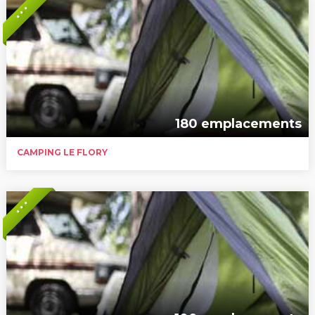
* * *
180 emplacements
CAMPING LE FLORY
* * *