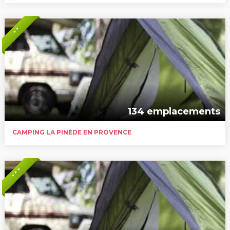
* *
134 emplacements
CAMPING LA PINÈDE EN PROVENCE
* * *