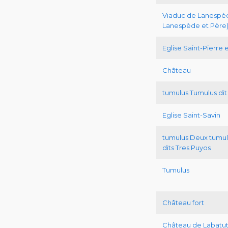
Viaduc de Lanespè
Lanespède et Père
Eglise Saint-Pierre 
Château
tumulus Tumulus dit 
Eglise Saint-Savin
tumulus Deux tumuli 
dits Tres Puyos
Tumulus
Château fort
Château de Labatu