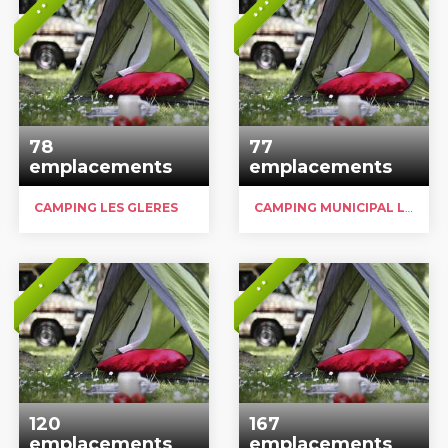
* * *
* *
78
77
emplacements
emplacements
CAMPING LES GLERES
CAMPING MUNICIPAL LALANNE
* *
*
120
167
emplacements
emplacements