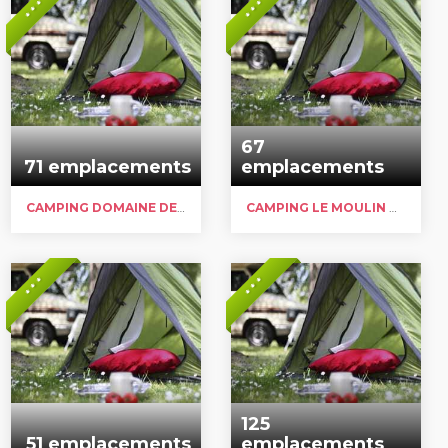
* * *
* * *
67
71 emplacements
emplacements
CAMPING DOMAINE DE LA TOUR
CAMPING LE MOULIN DU MONGE
* * *
* * *
125
51 emplacements
emplacements