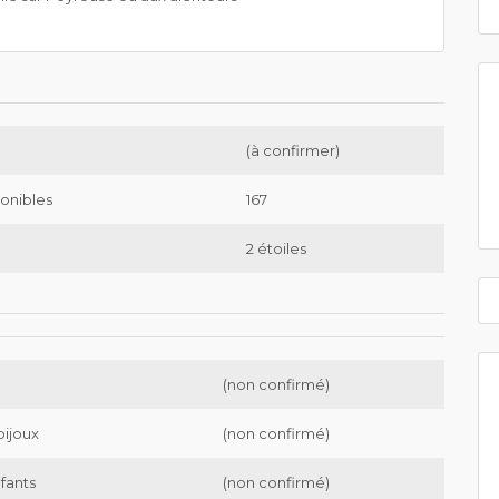
(à confirmer)
onibles
167
2 étoiles
(non confirmé)
bijoux
(non confirmé)
nfants
(non confirmé)