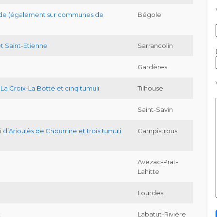
de (également sur communes de
Bégole
)
et Saint-Etienne
Sarrancolin
Gardères
La Croix-La Botte et cinq tumuli
Tilhouse
Saint-Savin
d’Arioulès de Chourrine et trois tumuli
Campistrous
Avezac-Prat-
Lahitte
Lourdes
t
Labatut-Rivière