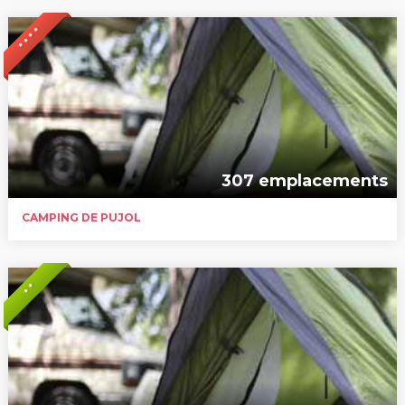
* * * *
307 emplacements
CAMPING DE PUJOL
* *