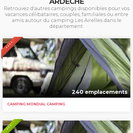
ARDÈCHE
Retrouvez d'autres campings disponibles pour vos
vacances célibataires, couples, familiales ou entre
amis autour du camping Les Airelles dans le
département.
* * * *
240 emplacements
CAMPING MONDIAL CAMPING
* * *