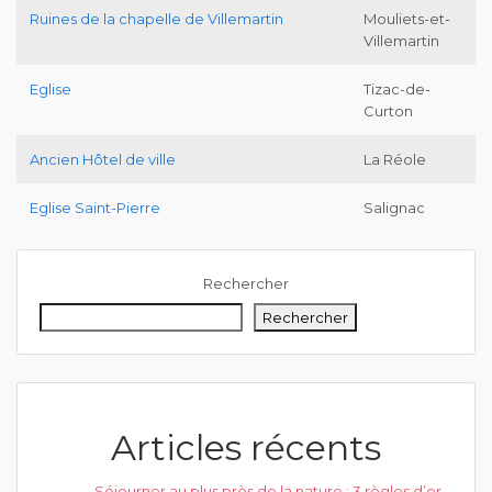
Ruines de la chapelle de Villemartin
Mouliets-et-
Villemartin
Eglise
Tizac-de-
Curton
Ancien Hôtel de ville
La Réole
Eglise Saint-Pierre
Salignac
Rechercher
Rechercher
Articles récents
Séjourner au plus près de la nature : 3 règles d’or