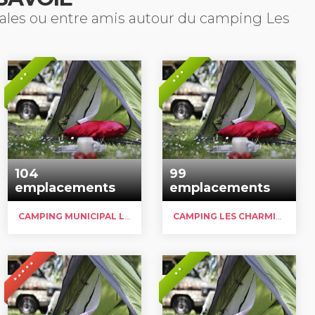
liales ou entre amis autour du camping Les
* * *
* *
104
99
emplacements
emplacements
CAMPING MUNICIPAL LAC ET MONTAGNES
CAMPING LES CHARMILLES
* * * * *
* *