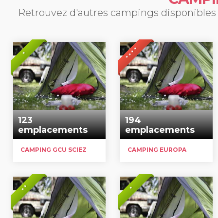
Retrouvez d'autres campings disponibles p
* * * *
*
123
194
emplacements
emplacements
CAMPING GCU SCIEZ
CAMPING EUROPA
* *
*