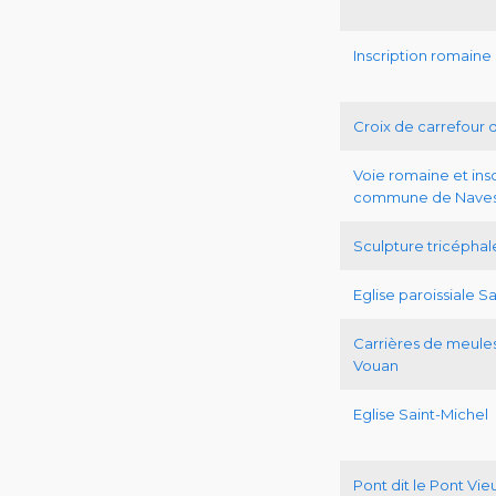
Inscription romaine 
Croix de carrefour d
Voie romaine et in
commune de Naves
Sculpture tricéphal
Eglise paroissiale S
Carrières de meule
Vouan
Eglise Saint-Michel
Pont dit le Pont Vie