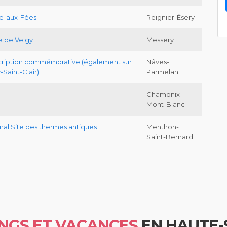
re-aux-Fées
Reignier-Ésery
te de Veigy
Messery
scription commémorative (également sur
Nâves-
aint-Clair)
Parmelan
Chamonix-
Mont-Blanc
mal Site des thermes antiques
Menthon-
Saint-Bernard
NGS ET VACANCES
EN HAUTE-