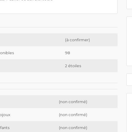
(à confirmer)
onibles
98
2 étoiles
(non confirmé)
bijoux
(non confirmé)
nfants
(non confirmé)