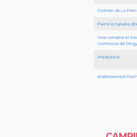
Dolmen dit La-Pier
Pierre à cupules di
Voie romaine et in
commune de Dingy-S
Presbytère
établissement ther
CAMPI