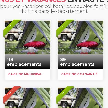
our vos vacances célibataires, couples, fami
Huttins dans le département.
* *
*
113
89
emplacements
emplacements
CAMPING MUNICIPAL DES THÉZIÈRES
CAMPING GCU SAINT-JORIOZ
* * * *
* *