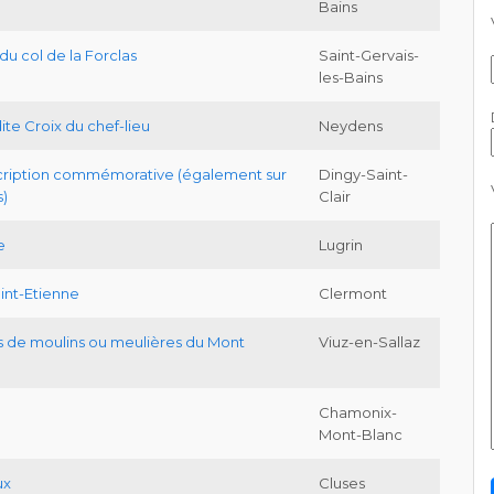
Bains
du col de la Forclas
Saint-Gervais-
les-Bains
ite Croix du chef-lieu
Neydens
scription commémorative (également sur
Dingy-Saint-
)
Clair
e
Lugrin
aint-Etienne
Clermont
s de moulins ou meulières du Mont
Viuz-en-Sallaz
Chamonix-
Mont-Blanc
ux
Cluses