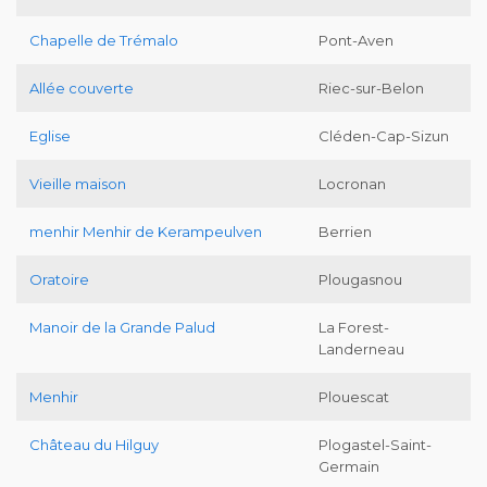
Chapelle de Trémalo
Pont-Aven
Allée couverte
Riec-sur-Belon
Eglise
Cléden-Cap-Sizun
Vieille maison
Locronan
menhir Menhir de Kerampeulven
Berrien
Oratoire
Plougasnou
Manoir de la Grande Palud
La Forest-
Landerneau
Menhir
Plouescat
Château du Hilguy
Plogastel-Saint-
Germain