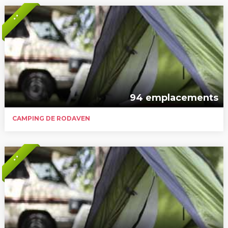
* *
94 emplacements
CAMPING DE RODAVEN
* *