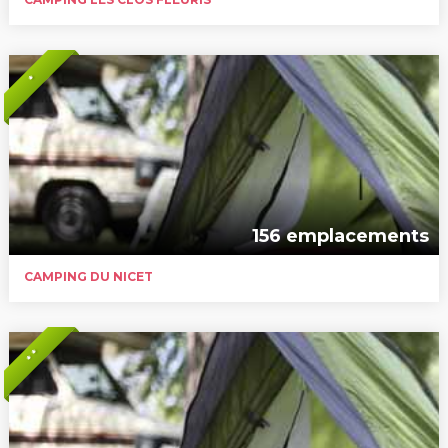
*
156 emplacements
CAMPING DU NICET
* *