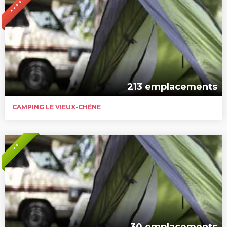
* * * *
213 emplacements
CAMPING LE VIEUX-CHÊNE
* *
30 emplacements