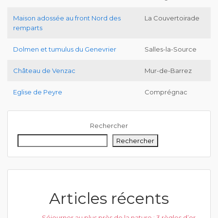
Maison adossée au front Nord des
La Couvertoirade
remparts
Dolmen et tumulus du Genevrier
Salles-la-Source
Château de Venzac
Mur-de-Barrez
Eglise de Peyre
Comprégnac
Rechercher
Rechercher
Articles récents
Séjourner au plus près de la nature : 3 règles d’or