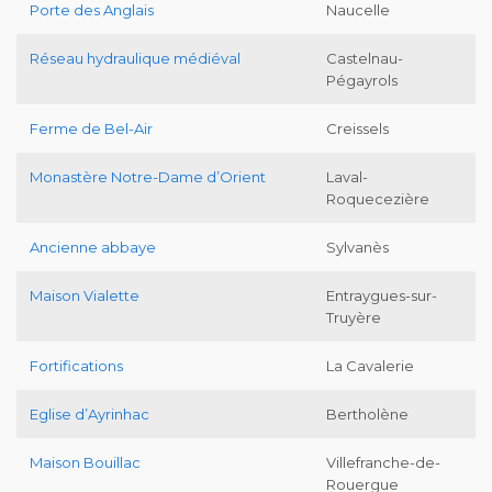
Porte des Anglais
Naucelle
Réseau hydraulique médiéval
Castelnau-
Pégayrols
Ferme de Bel-Air
Creissels
Monastère Notre-Dame d’Orient
Laval-
Roquecezière
Ancienne abbaye
Sylvanès
Maison Vialette
Entraygues-sur-
Truyère
Fortifications
La Cavalerie
Eglise d’Ayrinhac
Bertholène
Maison Bouillac
Villefranche-de-
Rouergue