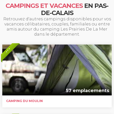
CAMPINGS ET VACANCES
EN PAS-
DE-CALAIS
Retrouvez d'autres campings disponibles pour vos
vacances célibataires, couples, familiales ou entre
amis autour du camping Les Prairies De La Mer
dans le département.
* * *
57 emplacements
CAMPING DU MOULIN