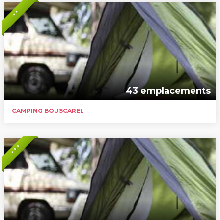
* *
43 emplacements
CAMPING BOUSCAREL
* * *