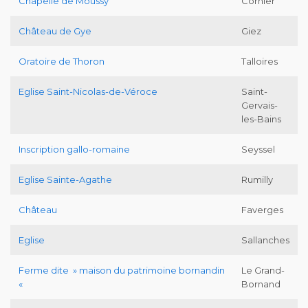
Chapelle de Moussy
Cornier
Château de Gye
Giez
Oratoire de Thoron
Talloires
Eglise Saint-Nicolas-de-Véroce
Saint-
Gervais-
les-Bains
Inscription gallo-romaine
Seyssel
Eglise Sainte-Agathe
Rumilly
Château
Faverges
Eglise
Sallanches
Ferme dite » maison du patrimoine bornandin
Le Grand-
«
Bornand