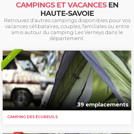
CAMPINGS ET VACANCES
EN
HAUTE-SAVOIE
Retrouvez d'autres campings disponibles pour vos
vacances célibataires, couples, familiales ou entre
amis autour du camping Les Verneys dans le
département.
* *
39 emplacements
CAMPING DES ÉCUREUILS