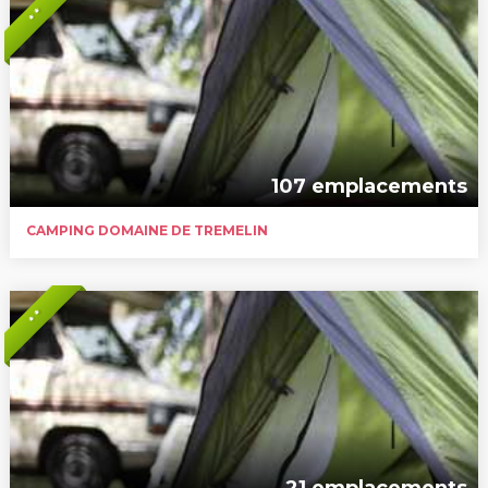
* *
107 emplacements
CAMPING DOMAINE DE TREMELIN
* *
21 emplacements