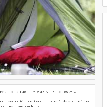
e 2 étoiles situé au LA BORGNE à Cazoules (24370).
s possibilités touristiques ou activités de plein air à faire
 Cazoules ou aux alentours