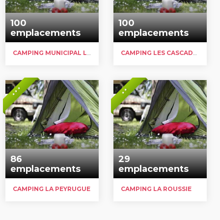
100
100
emplacements
emplacements
CAMPING MUNICIPAL LES GERBES
CAMPING LES CASCADES
* * *
* *
86
29
emplacements
emplacements
CAMPING LA PEYRUGUE
CAMPING LA ROUSSIE