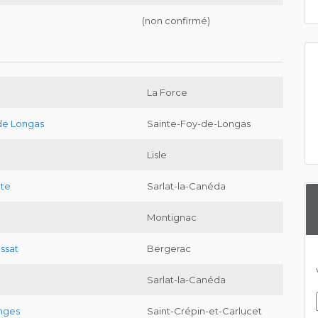
(non confirmé)
La Force
de Longas
Sainte-Foy-de-Longas
Lisle
nte
Sarlat-la-Canéda
Montignac
ssat
Bergerac
Sarlat-la-Canéda
anges
Saint-Crépin-et-Carlucet