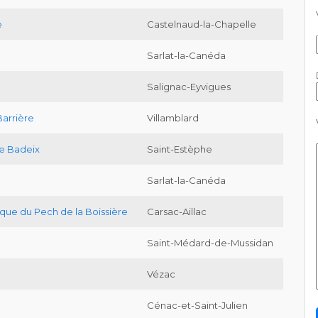
e
Castelnaud-la-Chapelle
Sarlat-la-Canéda
Salignac-Eyvigues
Barrière
Villamblard
de Badeix
Saint-Estèphe
Sarlat-la-Canéda
que du Pech de la Boissière
Carsac-Aillac
Saint-Médard-de-Mussidan
Vézac
Cénac-et-Saint-Julien