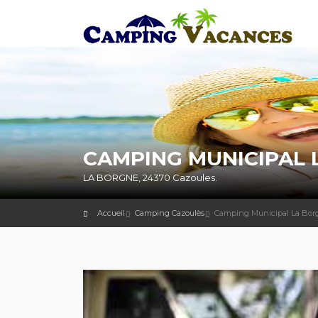
CAMPING MUNICIPAL 
LA BORGNE, 24370 Cazoules.
Accueil
Camping Cazoulès
Camping Municipal La Bor