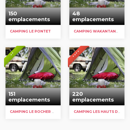
150
48
emplacements
emplacements
CAMPING LE PONTET
CAMPING WAKANTANKA
* * * *
* *
151
220
emplacements
emplacements
CAMPING LE ROCHER DE LA GRANELLE
CAMPING LES HAUTS DE RATEBOUT