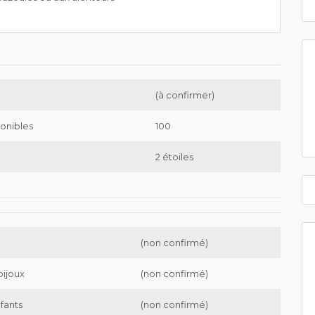
(à confirmer)
onibles
100
2 étoiles
(non confirmé)
bijoux
(non confirmé)
nfants
(non confirmé)