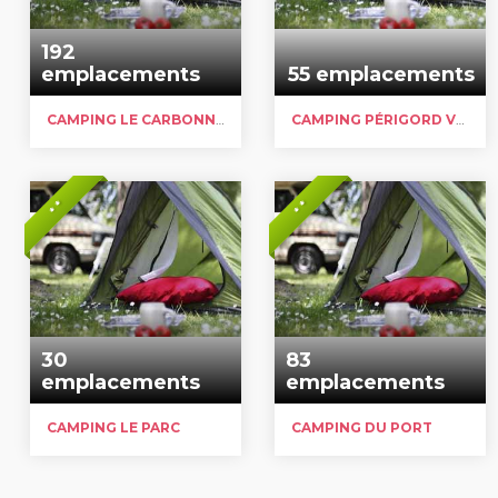
192
emplacements
55 emplacements
CAMPING LE CARBONNIER
CAMPING PÉRIGORD VACANCES
* *
* *
30
83
emplacements
emplacements
CAMPING LE PARC
CAMPING DU PORT