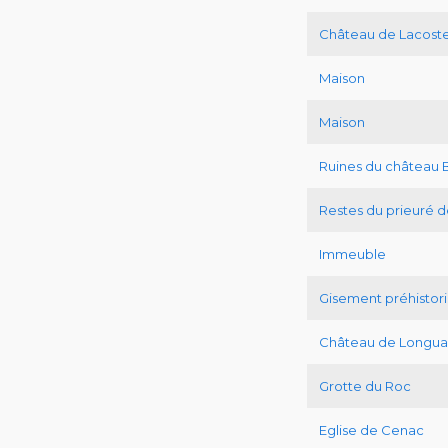
Château de Lacost
Maison
Maison
Ruines du château 
Restes du prieuré 
Immeuble
Gisement préhistori
Château de Longua
Grotte du Roc
Eglise de Cenac