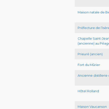
Maison natale de Be
Préfecture de l’Isèr
Chapelle Saint-Jean
(ancienne) au Péa
Prieuré (ancien)
Fort du Mûrier
Ancienne distillerie
Hôtel Rolland
Maison Vaucanson