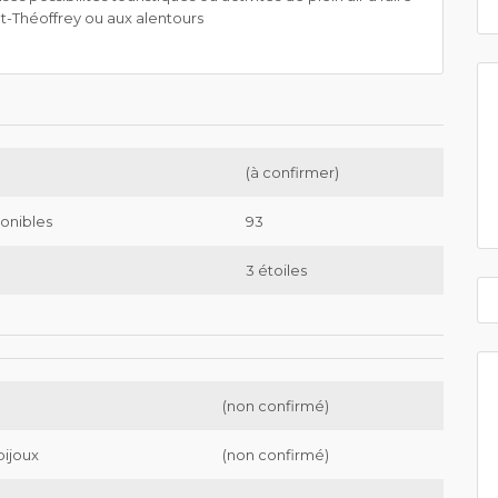
nt-Théoffrey ou aux alentours
(à confirmer)
onibles
93
3 étoiles
(non confirmé)
bijoux
(non confirmé)