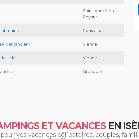
Saint-André-en-
Royans
nt mairie
Roussillon
Pipet (ancien)
Vienne
e-l’Isle
Vienne
tendhal
Grenoble
AMPINGS ET VACANCES
EN ISÈ
our vos vacances célibataires, couples, fami