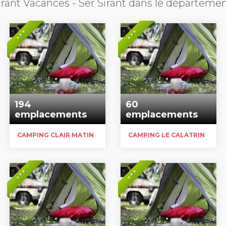
irant Vacances - Ser Sirant dans le départemen
* * *
* * *
194
60
emplacements
emplacements
CAMPING CLAIR MATIN
CAMPING LE CALATRIN
* * *
* * *