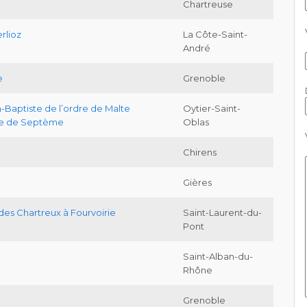
Chartreuse
rlioz
La Côte-Saint-
André
e
Grenoble
-Baptiste de l’ordre de Malte
Oytier-Saint-
ge de Septème
Oblas
Chirens
Gières
 des Chartreux à Fourvoirie
Saint-Laurent-du-
Pont
Saint-Alban-du-
Rhône
Grenoble