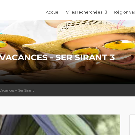
Accueil
Villes recherchées
Région v
VACANCES - SER SIRANT 3
Vacances – Ser Sirant