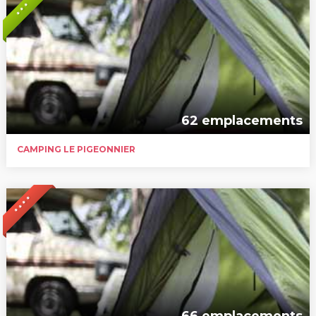
* * *
62 emplacements
CAMPING LE PIGEONNIER
* * * *
66 emplacements