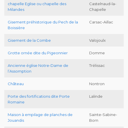
chapelle Eglise ou chapelle des
Castelnaud-la-
Milandes
Chapelle
Gisement préhistorique du Pech de la
Carsac-Aillac
Boissière
Gisement de la Combe
Valojoulx
Grotte ornée dite du Pigeonnier
Domme
Ancienne église Notre-Dame de
Trélissac
l’Assomption
Château
Nontron
Porte des fortifications dite Porte
Lalinde
Romaine
Maison à empilage de planches de
Sainte-Sabine-
Jouandis
Born