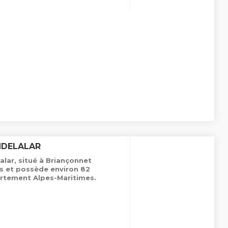
NDELALAR
lar, situé à Briançonnet
es et possède environ 82
rtement Alpes-Maritimes.