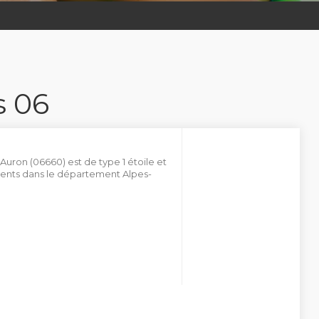
s 06
Auron (06660) est de type 1 étoile et
nts dans le département Alpes-