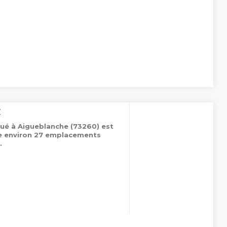
E
tué à Aigueblanche (73260) est
de environ 27 emplacements
.