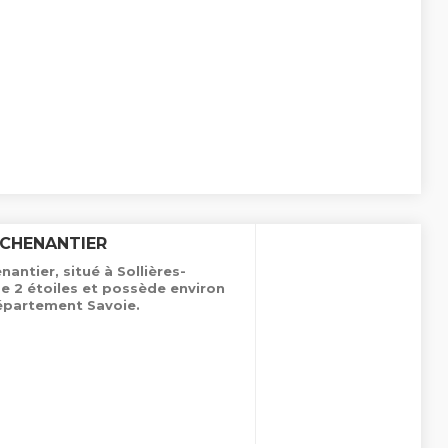
 CHENANTIER
antier, situé à Sollières-
pe 2 étoiles et possède environ
épartement Savoie.