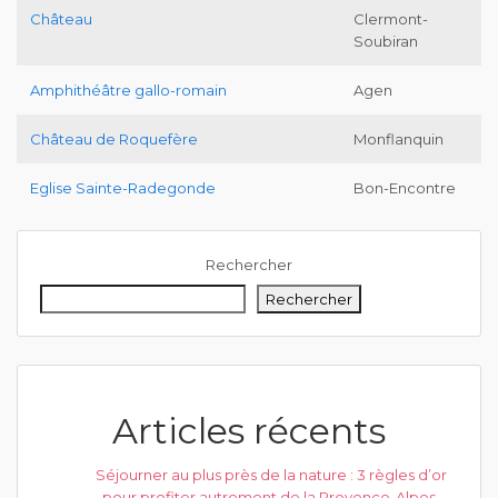
Château
Clermont-
Soubiran
Amphithéâtre gallo-romain
Agen
Château de Roquefère
Monflanquin
Eglise Sainte-Radegonde
Bon-Encontre
Rechercher
Rechercher
Articles récents
Séjourner au plus près de la nature : 3 règles d’or
pour profiter autrement de la Provence-Alpes-