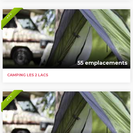
* * *
55 emplacements
CAMPING LES 2 LACS
* * *