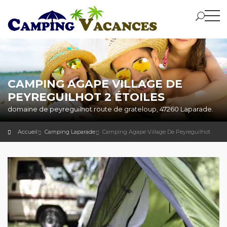
CAMPING AGAPE VILLAGE DE
PEYREGUILHOT 2 ÉTOILES
domaine de peyreguilhot route de grateloup, 47260 Laparade.
Accueil
Camping Laparade
Camping Agape Village De Peyreguilhot