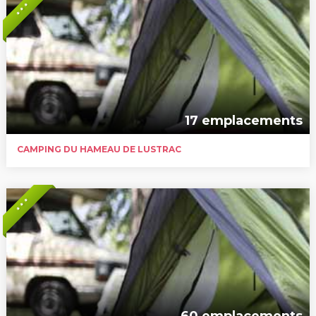
* * *
17 emplacements
CAMPING DU HAMEAU DE LUSTRAC
* * *
60 emplacements