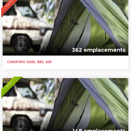
* * * *
362 emplacements
CAMPING SARL BEL AIR
* * *
148 emplacements