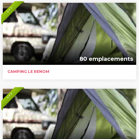
* * *
80 emplacements
CAMPING LE RENOM
* * *