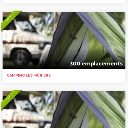
* * *
300 emplacements
CAMPING LES MÛRIERS
* *