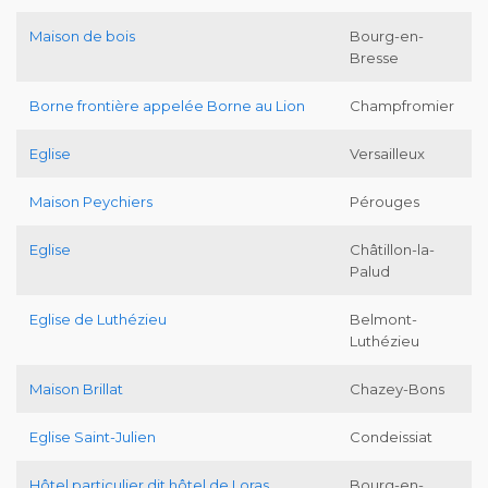
Maison de bois
Bourg-en-
Bresse
Borne frontière appelée Borne au Lion
Champfromier
Eglise
Versailleux
Maison Peychiers
Pérouges
Eglise
Châtillon-la-
Palud
Eglise de Luthézieu
Belmont-
Luthézieu
Maison Brillat
Chazey-Bons
Eglise Saint-Julien
Condeissiat
Hôtel particulier dit hôtel de Loras
Bourg-en-