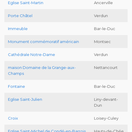
Eglise Saint-Martin
Ancerville
Porte Châtel
Verdun
Immeuble
Bar-le-Duc
Monument commémoratif américain
Montsec
Cathédrale Notre-Dame
Verdun
maison Domaine de la Grange-aux-
Nettancourt
Champs
Fontaine
Bar-le-Duc
Eglise Saint-Julien
Liny-devant-
Dun
Croix
Loisey-Culey
Eglise Saint-Michel de Condé-en-Barrois
Hauts-de-Chée