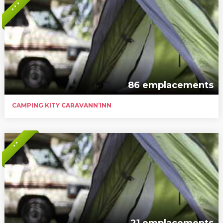
* * *
86 emplacements
CAMPING KITY CARAVANN’INN
* *
21 emplacements