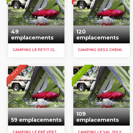
49
120
emplacements
emplacements
CAMPING LE PETIT CLOS
CAMPING DES 5 CHEMINS VERTS
* * * *
* *
109
59 emplacements
emplacements
CAMPING LE PRÉ VERT
CAMPING LE VAL JOLY