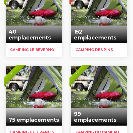
40
152
emplacements
emplacements
CAMPING LE BEVERHOUCK
CAMPING DES PINS
* *
* *
99
75 emplacements
emplacements
CAMPING DU GRAND SART
CAMPING DU HAMEAU DES NEIGES