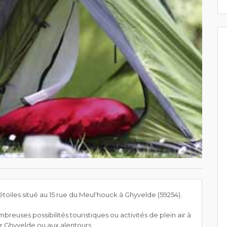
oiles situé au 15 rue du Meul'houck à Ghyvelde (59254).
reuses possibilités touristiques ou activités de plein air à
sur Ghyvelde ou aux alentours