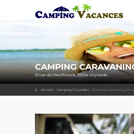
CAMPING CARAVANING
15 rue du Meul'houck, 59254 Ghyvelde.
Accueil
Camping Ghyvelde
Camping Caravaning Du L