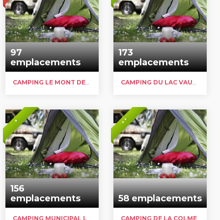
97
173
emplacements
emplacements
CAMPING LE MONT DES BRUYÈRES
CAMPING DU LAC VAUBAN
* *
*
156
emplacements
58 emplacements
CAMPING MUNICIPAL LA RÉPUBLIQUE
CAMPING DE LA COLME