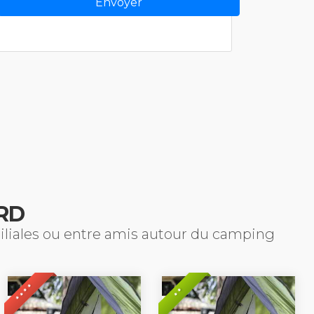
RD
miliales ou entre amis autour du camping
* * * *
* *