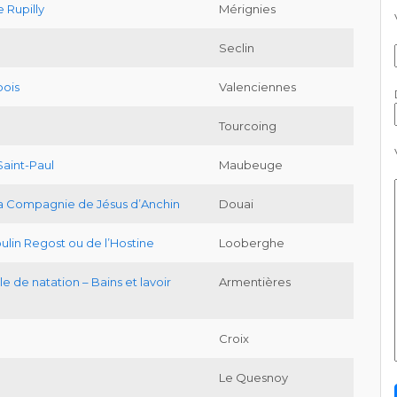
 Rupilly
Mérignies
Seclin
bois
Valenciennes
Tourcoing
Saint-Paul
Maubeuge
la Compagnie de Jésus d’Anchin
Douai
ulin Regost ou de l’Hostine
Looberghe
e de natation – Bains et lavoir
Armentières
Croix
Le Quesnoy