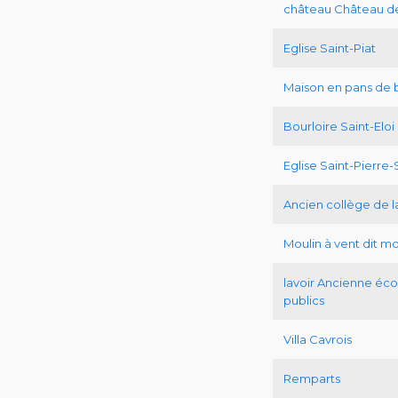
château Château de
Eglise Saint-Piat
Maison en pans de 
Bourloire Saint-Eloi
Eglise Saint-Pierre-
Ancien collège de 
Moulin à vent dit mo
lavoir Ancienne écol
publics
Villa Cavrois
Remparts