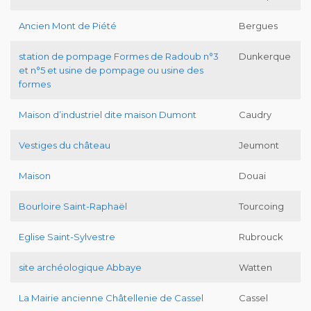
Ancien Mont de Piété
Bergues
station de pompage Formes de Radoub n°3
Dunkerque
et n°5 et usine de pompage ou usine des
formes
Maison d’industriel dite maison Dumont
Caudry
Vestiges du château
Jeumont
Maison
Douai
Bourloire Saint-Raphaël
Tourcoing
Eglise Saint-Sylvestre
Rubrouck
site archéologique Abbaye
Watten
La Mairie ancienne Châtellenie de Cassel
Cassel