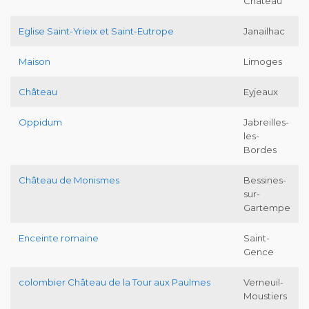
Château
Eglise Saint-Yrieix et Saint-Eutrope
Janailhac
Maison
Limoges
Château
Eyjeaux
Oppidum
Jabreilles-
les-
Bordes
Château de Monismes
Bessines-
sur-
Gartempe
Enceinte romaine
Saint-
Gence
colombier Château de la Tour aux Paulmes
Verneuil-
Moustiers