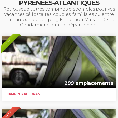
PYRÉNÉES-ATLANTIQUES
Retrouvez d'autres campings disponibles pour vos
vacances célibataires, couples, familiales ou entre
amis autour du camping Fondation Maison De La
Gendarmerie dans le département.
* * *
299 emplacements
CAMPING ALTURAN
* * * *