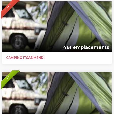
* * * *
481 emplacements
CAMPING ITSAS MENDI
* *