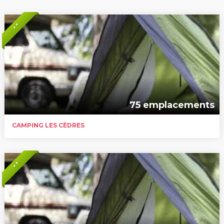
* *
75 emplacements
CAMPING LES CÈDRES
* *