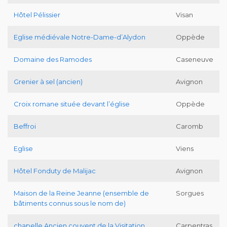
Hôtel Pélissier
Visan
Eglise médiévale Notre-Dame-d’Alydon
Oppède
Domaine des Ramodes
Caseneuve
Grenier à sel (ancien)
Avignon
Croix romane située devant l’église
Oppède
Beffroi
Caromb
Eglise
Viens
Hôtel Fonduty de Malijac
Avignon
Maison de la Reine Jeanne (ensemble de
Sorgues
bâtiments connus sous le nom de)
chapelle Ancien couvent de la Visitation
Carpentras