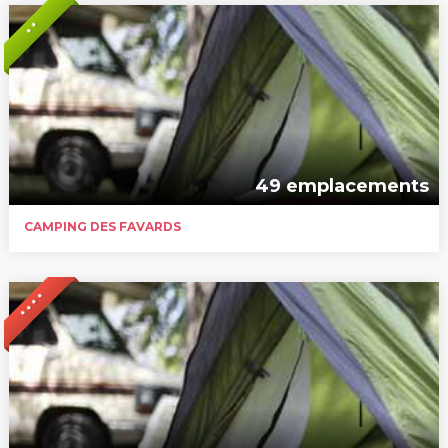
* *
49 emplacements
CAMPING DES FAVARDS
* * * *