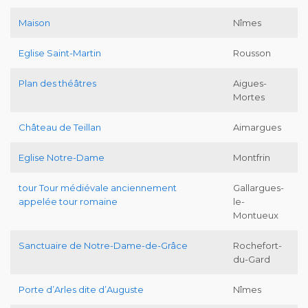
Maison
Nîmes
Eglise Saint-Martin
Rousson
Plan des théâtres
Aigues-
Mortes
Château de Teillan
Aimargues
Eglise Notre-Dame
Montfrin
tour Tour médiévale anciennement
Gallargues-
appelée tour romaine
le-
Montueux
Sanctuaire de Notre-Dame-de-Grâce
Rochefort-
du-Gard
Porte d’Arles dite d’Auguste
Nîmes