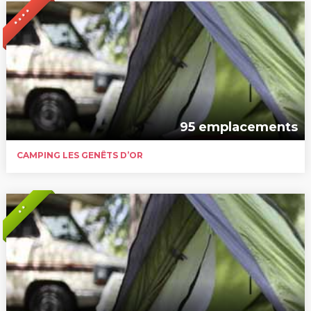
* * * *
95 emplacements
CAMPING LES GENÊTS D’OR
* *