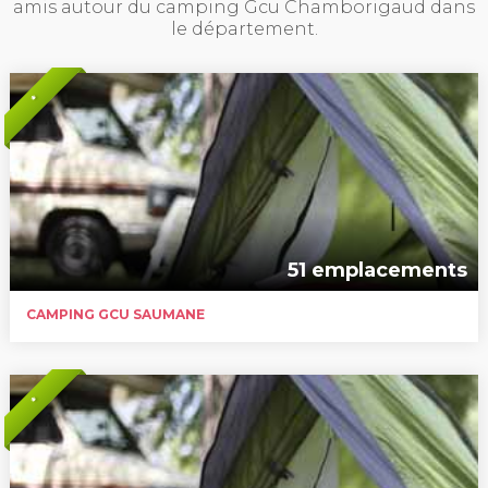
amis autour du camping Gcu Chamborigaud dans
le département.
*
51 emplacements
CAMPING GCU SAUMANE
*